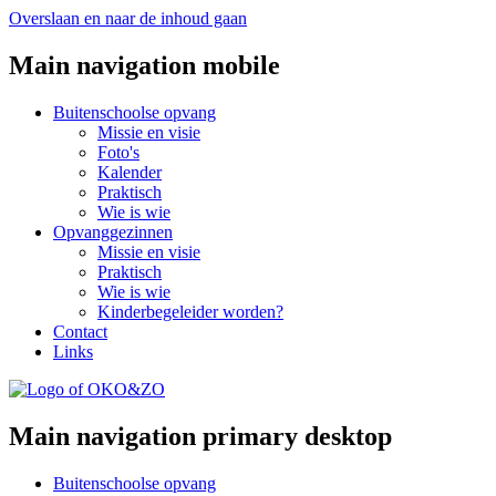
Overslaan en naar de inhoud gaan
Main navigation mobile
Buitenschoolse opvang
Missie en visie
Foto's
Kalender
Praktisch
Wie is wie
Opvanggezinnen
Missie en visie
Praktisch
Wie is wie
Kinderbegeleider worden?
Contact
Links
Main navigation primary desktop
Buitenschoolse opvang