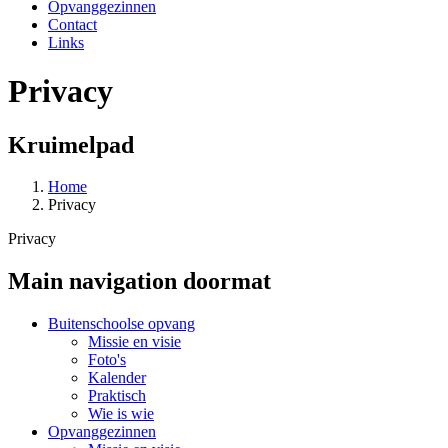
Opvanggezinnen
Contact
Links
Privacy
Kruimelpad
Home
Privacy
Privacy
Main navigation doormat
Buitenschoolse opvang
Missie en visie
Foto's
Kalender
Praktisch
Wie is wie
Opvanggezinnen